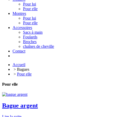
Pour lui
Pour elle
Montres
Pour lui
Pour elle
Accessoires
Sacs à main
Foulards
Broches
chaînes de cheville
Contact
Accueil
> Bagues
>
Pour elle
Pour elle
Bague argent
Lire la suite