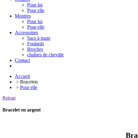
Pour lui
Pour elle
Montres
Pour lui
Pour elle
Accessoires
Sacs à main
Foulards
Broches
chaînes de cheville
Contact
Accueil
> Bracelets
>
Pour elle
Retour
Bracelet en argent
Bra