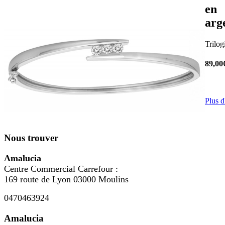
en
arg
Trilog
89,00
Plus d
Nous trouver
Amalucia
Centre Commercial Carrefour :
169 route de Lyon 03000 Moulins
0470463924
Amalucia