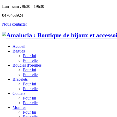
Lun - sam : 9h30 - 19h30
0470463924
Nous contacter
Accueil
Bagues
Pour lui
Pour elle
Boucles d'oreilles
Pour lui
Pour elle
Bracelets
Pour lui
Pour elle
Colliers
Pour lui
Pour elle
Montres
Pour lui
Pour elle