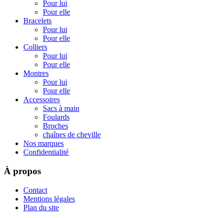
Pour lui
Pour elle
Bracelets
Pour lui
Pour elle
Colliers
Pour lui
Pour elle
Montres
Pour lui
Pour elle
Accessoires
Sacs à main
Foulards
Broches
chaînes de cheville
Nos marques
Confidentialité
À propos
Contact
Mentions légales
Plan du site